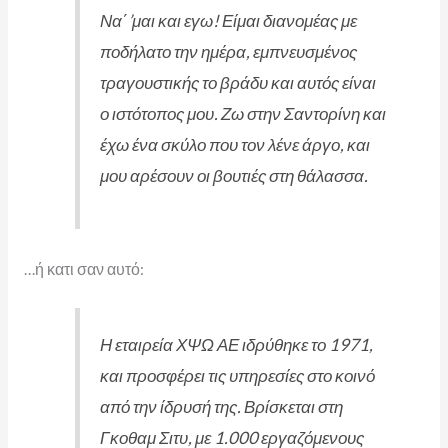
Να΄’μαι και εγω! Είμαι διανομέας με
ποδήλατο την ημέρα, εμπνευσμένος
τραγουστικής το βράδυ και αυτός είναι
ο ιστότοπος μου. Ζω στην Σαντορίνη και
έχω ένα σκύλο που τον λένε άργο, και
μου αρέσουν οι βουτιές στη θάλασσα.
…ή κατι σαν αυτό:
Η εταιρεία ΧΨΩ ΑΕ ιδρύθηκε το 1971,
και προσφέρει τις υπηρεσίες στο κοινό
από την ίδρυσή της. Βρίσκεται στη
Γκοθαμ Σιτυ, με 1.000 εργαζόμενους